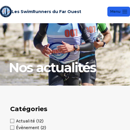
Les SwimRunners du Far Ouest
Menu
Nos actualités
Catégories
Actualité
(12)
Évènement
(2)