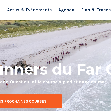
Actus & Evènements
Agenda
Plan & Traces
nners du Far 
rand Ouest qui allie course à pied et nage en mer
ES PROCHAINES COURSES