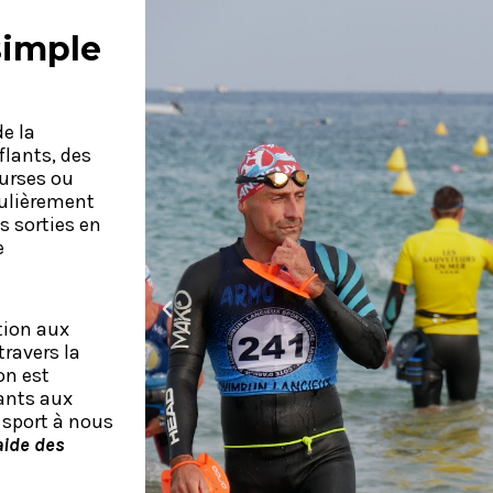
simple
de la
flants, des
ourses ou
gulièrement
s sorties en
e
tion aux
ravers la
on est
ants aux
 sport à nous
aide des