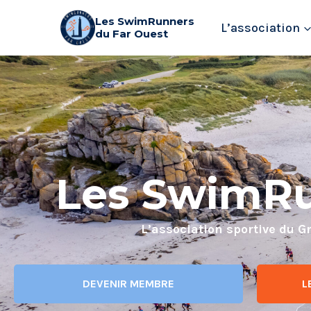
Les SwimRunners
L’association
du Far Ouest
Les SwimRu
L’association sportive du G
DEVENIR MEMBRE
L